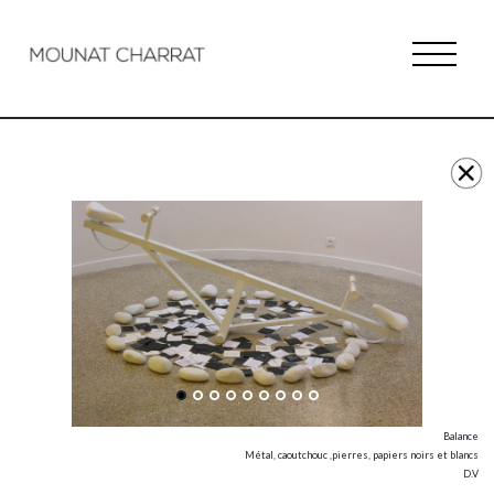
Balance
Métal, caoutchouc ,pierres, papiers noirs et blancs
D.V