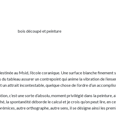
bois découpé et peinture
e destinée au Msid, l’école coranique. Une surface blanche finement
du tableau assurer un contrepoint qui anime la vibration de l’ensem
ant un attrait incontestable, quelque chose de l’ordre d’un accompli
ion, c’est une sorte d’absolu, moment privilégié dans la peinture, abs
, la spontanéité déborde le calcul et je crois qu’on peut lire, en ce
prémices, autre orthographe, autre sens, il se désigne ainsi les prem